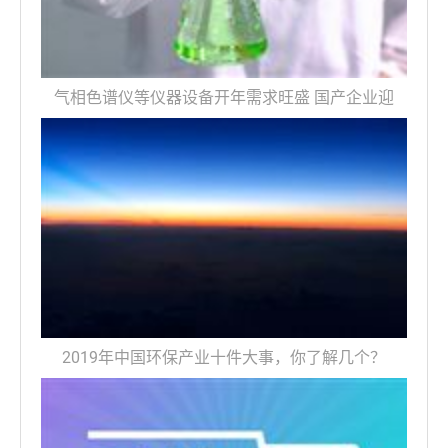
气相色谱仪等仪器设备开年需求旺盛 国产企业迎
2019年中国环保产业十件大事，你了解几个？