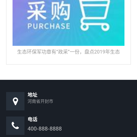
生态环保军功章有“政采”一份，盘点2019年生态
地址
河南省开封市
电话
400-888-8888