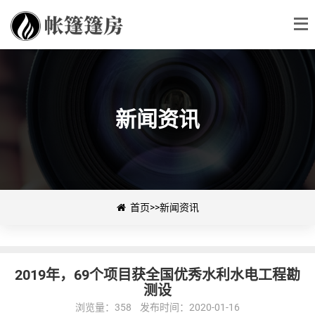
新闻资讯
首页
>>
新闻资讯
2019年，69个项目获全国优秀水利水电工程勘
测设
浏览量：358 发布时间：2020-01-16