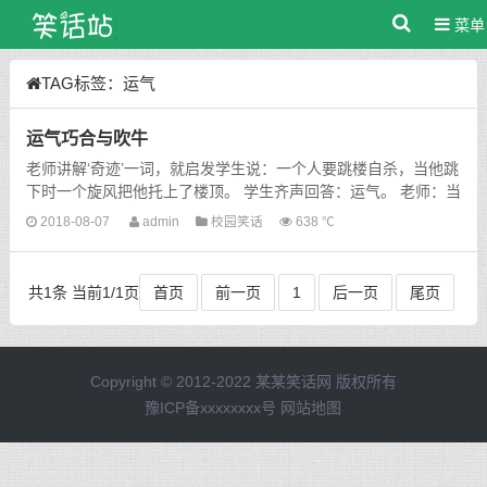
菜单
TAG标签：运气
运气巧合与吹牛
老师讲解‘奇迹’一词，就启发学生说：一个人要跳楼自杀，当他跳
下时一个旋风把他托上了楼顶。 学生齐声回答：运气。 老师：当
他再次跳下时一个旋风又把他托上了楼顶。 学生齐...
2018-08-07
admin
校园笑话
638 ℃
共1条 当前1/1页
首页
前一页
1
后一页
尾页
Copyright © 2012-2022 某某笑话网 版权所有
豫ICP备xxxxxxxx号
网站地图