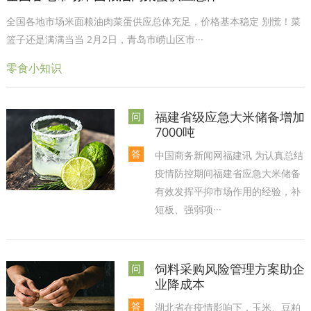
全国各地市场米面粮油肉菜蛋供应总体充足，价格基本稳定 别慌！菜
篮子还是满满当当 2月2日，青岛市崂山区市···
零食小知识
福建省级应急大米储备增加
问
7000吨
答
中国商务新闻网福建讯 为认真总结
疫情防控期间福建省应急大米储备
有效发挥平抑市场作用的经验，补
短板、强弱项···
饲料采购风险管理方案助企
问
业降成本
答
湖北省在疫情影响下，玉米、豆粕