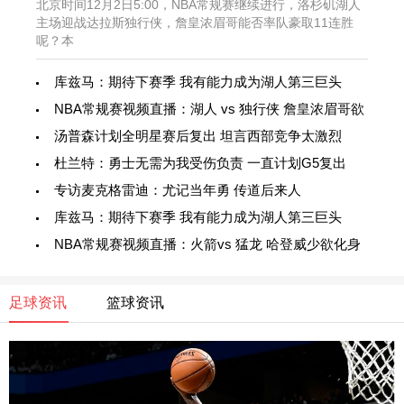
北京时间12月2日5:00，NBA常规赛继续进行，洛杉矶湖人
主场迎战达拉斯独行侠，詹皇浓眉哥能否率队豪取11连胜
呢？本
库兹马：期待下赛季 我有能力成为湖人第三巨头
NBA常规赛视频直播：湖人 vs 独行侠 詹皇浓眉哥欲
汤普森计划全明星赛后复出 坦言西部竞争太激烈
杜兰特：勇士无需为我受伤负责 一直计划G5复出
专访麦克格雷迪：尤记当年勇 传道后来人
库兹马：期待下赛季 我有能力成为湖人第三巨头
NBA常规赛视频直播：火箭vs 猛龙 哈登威少欲化身
足球资讯
篮球资讯