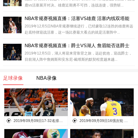
鹿vs活塞展开对决。雄鹿近期勇不可挡，连战连捷，强势斩...
NBA常规赛视频直播：活塞VS雄鹿 活塞内线双塔能
2019年12月5日NBA常规赛继续进行，已经豪取12连胜的雄鹿将远
赴底特律迎战活塞，这一场比赛最大看点的就是活塞阵中...
NBA常规赛视频直播：爵士VS湖人 詹眉能否送爵士
2019年12月5日，湖人将迎来背靠背之旅，远赴犹他，迎战爵士，
目前湖人阵中詹姆斯和安东尼-戴维斯的默契程度越来越...
足球录像
NBA录像
2019年09月09日17-32名排位赛 黑山男篮vs日本男篮
2019年09月09日16强次轮 立陶宛男篮vs多米尼加男篮