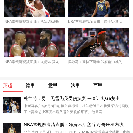
NBA常规赛视频直播：活塞VS雄鹿 活塞内线双塔能
NBA常规赛视频直播：爵士VS湖人 詹眉能否送爵士
NBA常规赛视频直播：火箭vs 猛龙 哈登威少欲化身
库兹马：期待下赛季 我有能力成为湖人第三巨头
英超
德甲
意甲
法甲
西甲
杜兰特：勇士无需为我受伤负责 一直计划G5复出
中新网客户端8月8日电 据外媒报道，杜兰特近日在接受采访时回顾
了上赛季总决赛复出后又意外受伤的细节。他坦言...
NBA常规赛高清直播：雄鹿vs活塞 字母哥庄神内线
北京时间12月5日上午8:00，2019-2020NBA常规赛战火续燃，由雄