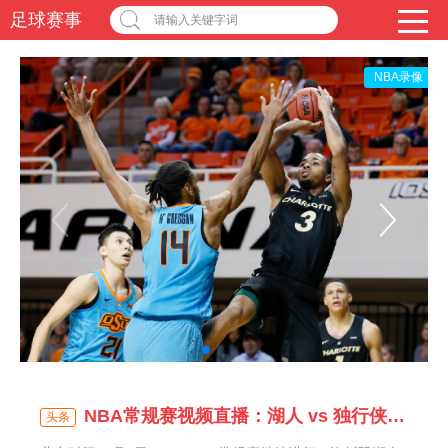
足球赛事
请输入关键字词
NBA录像
NBA常规赛视频直播：湖人 vs 独行侠 詹皇浓眉哥欲
头条