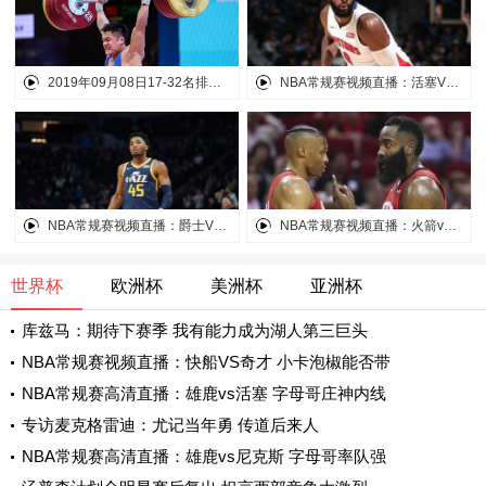
2019年09月08日17-32名排位赛 菲律宾男篮vs伊朗男篮
NBA常规赛视频直播：活塞VS雄鹿 活塞内线双塔能
NBA常规赛视频直播：爵士VS湖人 詹眉能否送爵士
NBA常规赛视频直播：火箭vs 猛龙 哈登威少欲化身
世界杯
欧洲杯
美洲杯
亚洲杯
库兹马：期待下赛季 我有能力成为湖人第三巨头
NBA常规赛视频直播：快船VS奇才 小卡泡椒能否带
NBA常规赛高清直播：雄鹿vs活塞 字母哥庄神内线
专访麦克格雷迪：尤记当年勇 传道后来人
NBA常规赛高清直播：雄鹿vs尼克斯 字母哥率队强