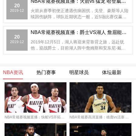
NBA常规赛视频直播：火箭vs 猛龙 哈登威少欲化身
20
火箭从赛季初便正遭遇伤病困扰，戈登、豪斯等人陆
2019-12
续因伤缺阵，球队近期状态一般，近5场比赛仅赢一
场，原因在于
NBA常规赛视频直播：爵士VS湖人 詹眉能否送爵士
20
2019年12月5日，湖人将迎来背靠背之旅，远赴犹
2019-12
他，迎战爵士，目前湖人阵中詹姆斯和安东尼-戴维
斯的默契程度越来越
NBA资讯
热门赛事
明星球员
体坛最新
NBA常规赛视频直播：快船VS开拓者 小卡伦纳德对
NBA常规赛高清直播：雄鹿vs活塞 字母哥庄神内线