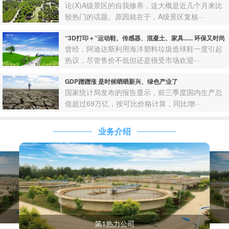
论(X)A级景区的自我修养，这大概是近几个月来比
较热门的话题。原因就在于，A级景区复核···
“3D打印＋”运动鞋、传感器、混凝土、家具...... 环保又时尚
曾经，阿迪达斯利用海洋塑料垃圾造球鞋一度引起
热议，尽管售价不低但还是很受市场欢迎···
GDP蹭蹭涨 是时候晒晒新兴、绿色产业了
国家统计局发布的报告显示，前三季度国内生产总
值超过69万亿，按可比价格计算，同比增···
业务介绍
第1热力公司