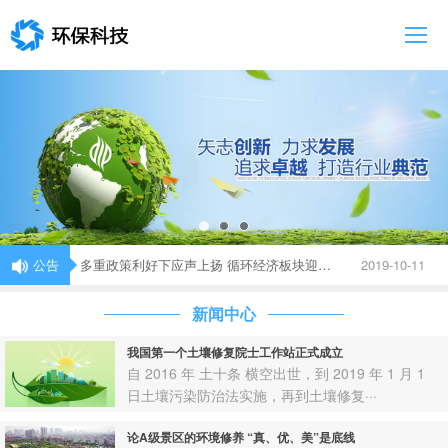
首页
关于我们
新闻中心
陈述中国发展的“绿色态度”，从北京世园会说起
2019-10-10
投资者关系
忘记稻田里的蚂蟥吧，新生态农场邀你点赞
2019-10-11
业务介绍
公告
多重政策利好下应声上扬 循环经济板块迎来投资暖春
2019-10-11
加入我们
陈述中国发展的“绿色态度”，从北京世园会说起
2019-10-10
新闻中心
忘记稻田里的蚂蟥吧，新生态农场邀你点赞
2019-10-11
我国第一个土壤修复院士工作站正式成立
自 2016 年 土十条 横空出世，到 2019 年 1 月 1
日土壤污染防治法实施，再到土壤修复···
论A级景区的环境修养 “真、优、美”是底线