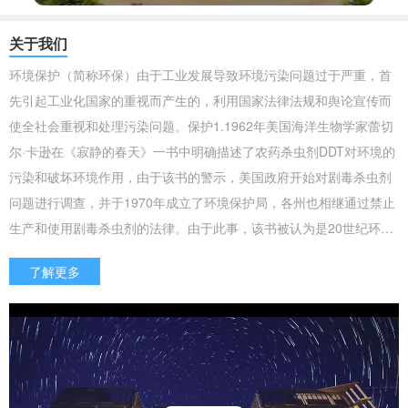
关于我们
环境保护（简称环保）由于工业发展导致环境污染问题过于严重，首
先引起工业化国家的重视而产生的，利用国家法律法规和舆论宣传而
使全社会重视和处理污染问题。保护1.1962年美国海洋生物学家蕾切
尔·卡逊在《寂静的春天》一书中明确描述了农药杀虫剂DDT对环境的
污染和破坏环境作用，由于该书的警示，美国政府开始对剧毒杀虫剂
问题进行调查，并于1970年成立了环境保护局，各州也相继通过禁止
生产和使用剧毒杀虫剂的法律。由于此事，该书被认为是20世纪环境
生态学的标志性起点。2.1972年6月5日至16日由联合国发起，···
了解更多