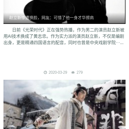
赵立新惨遭换脸，网友：可惜了他一身才华擦肩
日前《光荣时代》正在强势热播，作为男二的演员赵立新被
用AI技术换成了黄志忠。作为实力派的演员赵立新，不仅是编剧
出身，更是精通四国语言的配音，同时也曾是中央戏剧学院···...
2020-03-29
279