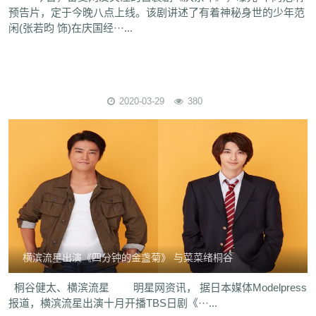
预告片，定于今晚八点上线。该剧讲述了有着神秘身世的少年范
闲(张若昀 饰)在庆国经···...
2020-03-29
380
横滨流星出演《四分钟的金盏菊》 与菜菜绪桐谷
桐谷健太、横滨流星 明星网资讯， 据日本媒体Modelpress
报道，横滨流星出演十月开播TBS日剧《···...