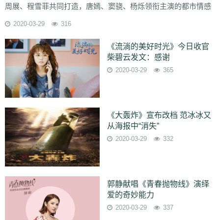
周展、程雪菲共同打造，唐嫣、窦骁、杨烁领衔主演的都市情感
电视剧《时间都知道》正在北京卫视品质剧场热播。该剧播出高
2020-03-29
316
潮迭起，剧情中“加减夫妇”因外界原因被迫分手，但二人心中从
未忘记彼此，虐恋情深惹得观众泪目，不少网友评论：“求有情人
《流淌的美好时光》今日收官
一定要终成眷属啊!” ···
柴碧云发文：感谢
2020-03-29
365
《大轰炸》宣布改档 范冰冰又
从海报中“消失”
2020-03-29
332
郭静献唱《青春抛物线》演绎
爱的奇妙能力
2020-03-29
337