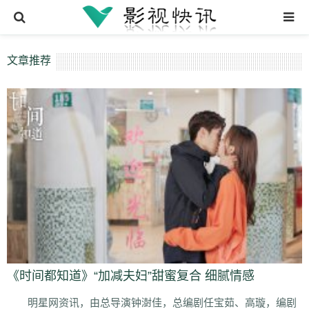
首页
文章推荐
电影
电视剧
动漫
综艺
体育
明星
经典影视
经典电影
《时间都知道》“加减夫妇”甜蜜复合 细腻情感
经典电视剧
明星网资讯，由总导演钟澍佳，总编剧任宝茹、高璇，编剧
经典老片