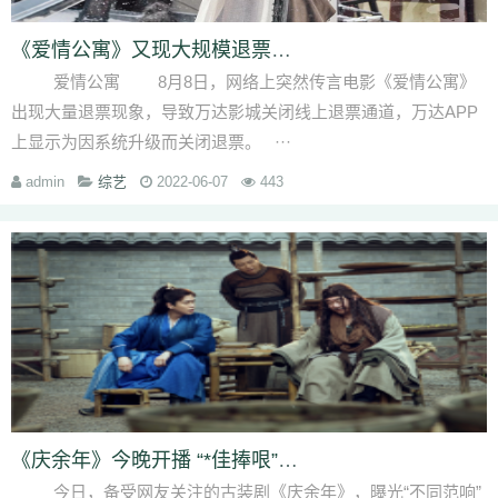
《爱情公寓》又现大规模退票潮？发行方回应：
爱情公寓 8月8日，网络上突然传言电影《爱情公寓》
出现大量退票现象，导致万达影城关闭线上退票通道，万达APP
上显示为因系统升级而关闭退票。 ···
admin
综艺
2022-06-07
443
《庆余年》今晚开播 “*佳捧哏”田雨助攻张若
今日，备受网友关注的古装剧《庆余年》，曝光“不同范响”