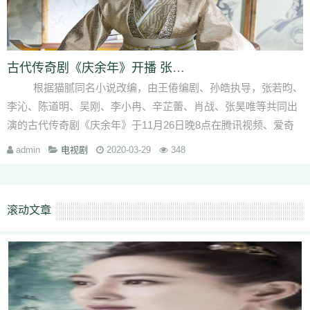
古代传奇剧《庆余年》开播 张昊唯古装造型深受
根据猫腻同名小说改编，由王倦编剧、孙皓执导，张若昀、
李沁、陈道明、吴刚、李小冉、辛芷蕾、肖战、张昊唯等共同出
演的古代传奇剧《庆余年》于11月26日晚8点在腾讯视频、爱奇
···
admin
电视剧
2020-03-29
348
滚动文章