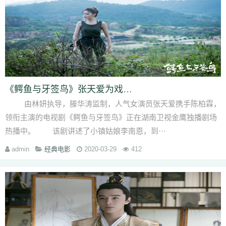
《鳄鱼与牙签鸟》张天爱为戏攀岩 网友：“南”
由林妍执导，滕华涛监制，人气女演员张天爱携手陈柏霖，
领衔主演的电视剧《鳄鱼与牙签鸟》正在湖南卫视金鹰独播剧场
热播中。 该剧讲述了小镇姑娘李南恩，到···
admin
经典电影
2020-03-29
412