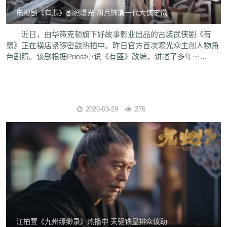
电视剧《有翡》剧照曝光 胡兵饰演一代大侠李徵
近日，由华策克顿旗下好故事影业出品的古装武侠剧《有
翡》正在横店紧锣密鼓热拍中。昨日官方首次曝光众主创人物角
色剧照。该剧根据Priest小说《有匪》改编，讲述了多年···...
2020-03-29
276
江柏萱《九州缥缈录》热播中 天驱铁皇排众议助