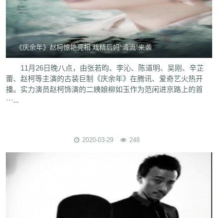
《庆余年》赵柯惊艳亮相 戏精后妈“清流”来袭
11月26日晚八点，由张若昀、李沁、陈道明、吴刚、辛芷
蕾、赵柯等主演的古装巨制《庆余年》在腾讯、爱奇艺火热开
播。实力演员赵柯饰演的二姨娘柳如玉作为范闲进京路上的首
···...
2020-03-29
248