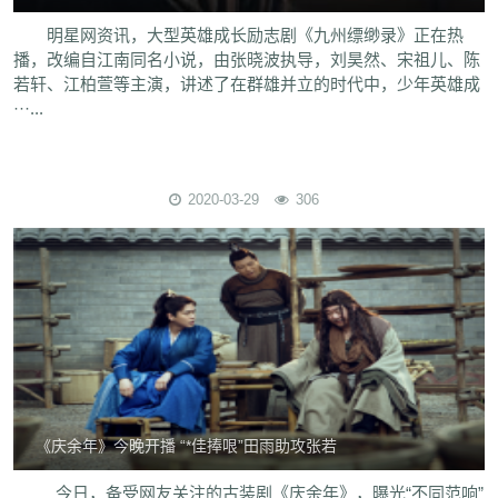
明星网资讯，大型英雄成长励志剧《九州缥缈录》正在热
播，改编自江南同名小说，由张晓波执导，刘昊然、宋祖儿、陈
若轩、江柏萱等主演，讲述了在群雄并立的时代中，少年英雄成
···...
2020-03-29
306
《庆余年》今晚开播 “*佳捧哏”田雨助攻张若
今日，备受网友关注的古装剧《庆余年》，曝光“不同范响”