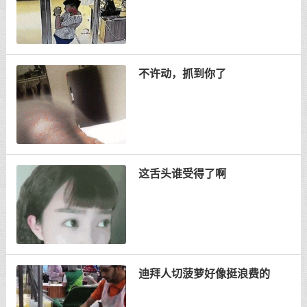
不许动，抓到你了
这舌头谁受得了啊
迪拜人切菠萝好像挺浪费的